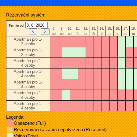
Rezervační systém
Termín od:
8.
9.
10.
11.
12.
13.
14.
15.
16.
17.
18.
so
ne
po
út
st
čt
pá
so
ne
po
út
Apartmán pro 1-
2 osoby
Apartmán pro 1-
2 osoby
Apartmán pro 1-
4 osoby
Apartmán pro 1-
4 osoby
Apartmán pro 1-
4 osoby
Apartmán pro 1-
4 osoby
Apartmán pro 1-
4 osoby
Legenda:
Obsazeno (Full)
Rezervováno a zatím nepotvrzeno (Reserved)
Volno (Free)