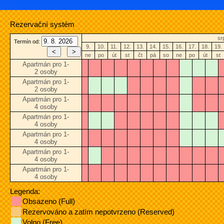
Rezervační systém
sr
Termín od:
9.
10.
11.
12.
13.
14.
15.
16.
17.
18.
19.
ne
po
út
st
čt
pá
so
ne
po
út
st
Apartmán pro 1-
2 osoby
Apartmán pro 1-
2 osoby
Apartmán pro 1-
4 osoby
Apartmán pro 1-
4 osoby
Apartmán pro 1-
4 osoby
Apartmán pro 1-
4 osoby
Apartmán pro 1-
4 osoby
Legenda:
Obsazeno (Full)
Rezervováno a zatím nepotvrzeno (Reserved)
Volno (Free)