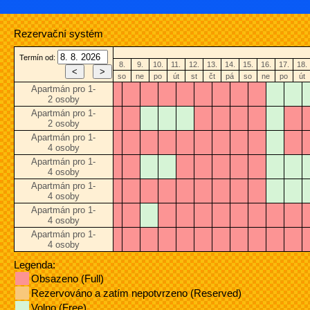
Rezervační systém
Termín od:
8.
9.
10.
11.
12.
13.
14.
15.
16.
17.
18.
so
ne
po
út
st
čt
pá
so
ne
po
út
Apartmán pro 1-
2 osoby
Apartmán pro 1-
2 osoby
Apartmán pro 1-
4 osoby
Apartmán pro 1-
4 osoby
Apartmán pro 1-
4 osoby
Apartmán pro 1-
4 osoby
Apartmán pro 1-
4 osoby
Legenda:
Obsazeno (Full)
Rezervováno a zatím nepotvrzeno (Reserved)
Volno (Free)