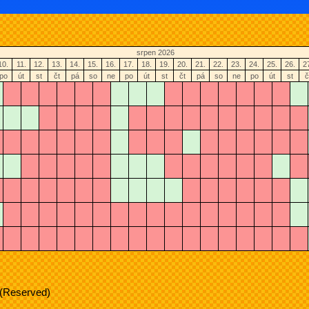
srpen 2026
10.
11.
12.
13.
14.
15.
16.
17.
18.
19.
20.
21.
22.
23.
24.
25.
26.
2
po
út
st
čt
pá
so
ne
po
út
st
čt
pá
so
ne
po
út
st
č
 (Reserved)