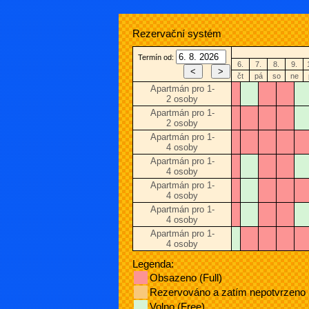
Rezervační systém
Termín od:
6.
7.
8.
9.
čt
pá
so
ne
Apartmán pro 1-
2 osoby
Apartmán pro 1-
2 osoby
Apartmán pro 1-
4 osoby
Apartmán pro 1-
4 osoby
Apartmán pro 1-
4 osoby
Apartmán pro 1-
4 osoby
Apartmán pro 1-
4 osoby
Legenda:
Obsazeno (Full)
Rezervováno a zatím nepotvrzeno
Volno (Free)