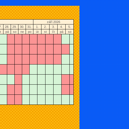
září 2026
7.
28.
29.
30.
31.
1.
2.
3.
4.
5.
t
pá
so
ne
po
út
st
čt
pá
so