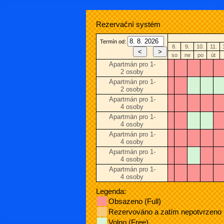
Rezervační systém
Termín od:
8.
9.
10.
11.
so
ne
po
út
Apartmán pro 1-
2 osoby
Apartmán pro 1-
2 osoby
Apartmán pro 1-
4 osoby
Apartmán pro 1-
4 osoby
Apartmán pro 1-
4 osoby
Apartmán pro 1-
4 osoby
Apartmán pro 1-
4 osoby
Legenda:
Obsazeno (Full)
Rezervováno a zatím nepotvrzeno
Volno (Free)