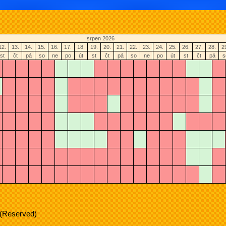
srpen 2026
12.
13.
14.
15.
16.
17.
18.
19.
20.
21.
22.
23.
24.
25.
26.
27.
28.
2
st
čt
pá
so
ne
po
út
st
čt
pá
so
ne
po
út
st
čt
pá
s
 (Reserved)