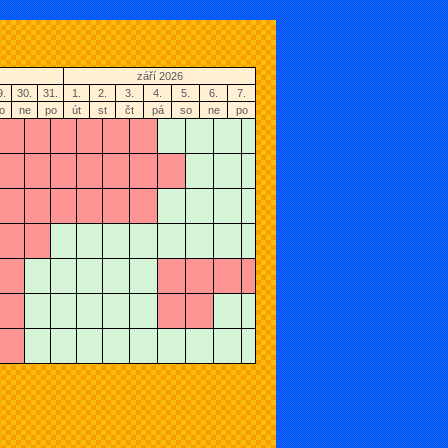
září 2026
9.
30.
31.
1.
2.
3.
4.
5.
6.
7.
o
ne
po
út
st
čt
pá
so
ne
po