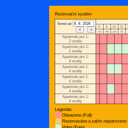
Rezervační systém
Termín od:
8.
9.
10.
11.
so
ne
po
út
Apartmán pro 1-
2 osoby
Apartmán pro 1-
2 osoby
Apartmán pro 1-
4 osoby
Apartmán pro 1-
4 osoby
Apartmán pro 1-
4 osoby
Apartmán pro 1-
4 osoby
Apartmán pro 1-
4 osoby
Legenda:
Obsazeno (Full)
Rezervováno a zatím nepotvrzeno
Volno (Free)