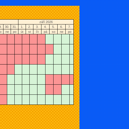
září 2026
9.
30.
31.
1.
2.
3.
4.
5.
6.
7.
o
ne
po
út
st
čt
pá
so
ne
po