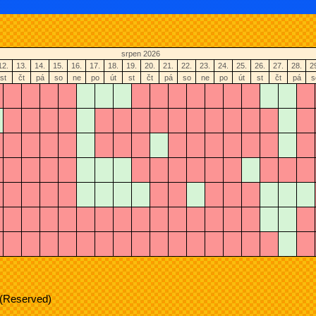
srpen 2026
12.
13.
14.
15.
16.
17.
18.
19.
20.
21.
22.
23.
24.
25.
26.
27.
28.
2
st
čt
pá
so
ne
po
út
st
čt
pá
so
ne
po
út
st
čt
pá
s
 (Reserved)