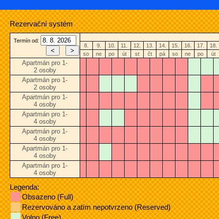
Rezervační systém
Termín od:
8.
9.
10.
11.
12.
13.
14.
15.
16.
17.
18.
so
ne
po
út
st
čt
pá
so
ne
po
út
Apartmán pro 1-
2 osoby
Apartmán pro 1-
2 osoby
Apartmán pro 1-
4 osoby
Apartmán pro 1-
4 osoby
Apartmán pro 1-
4 osoby
Apartmán pro 1-
4 osoby
Apartmán pro 1-
4 osoby
Legenda:
Obsazeno (Full)
Rezervováno a zatím nepotvrzeno (Reserved)
Volno (Free)