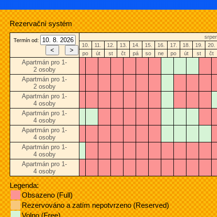
Rezervační systém
srpe
Termín od:
10.
11.
12.
13.
14.
15.
16.
17.
18.
19.
20.
po
út
st
čt
pá
so
ne
po
út
st
čt
Apartmán pro 1-
2 osoby
Apartmán pro 1-
2 osoby
Apartmán pro 1-
4 osoby
Apartmán pro 1-
4 osoby
Apartmán pro 1-
4 osoby
Apartmán pro 1-
4 osoby
Apartmán pro 1-
4 osoby
Legenda:
Obsazeno (Full)
Rezervováno a zatím nepotvrzeno (Reserved)
Volno (Free)