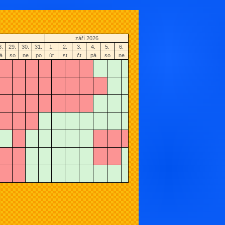
září 2026
8.
29.
30.
31.
1.
2.
3.
4.
5.
6.
á
so
ne
po
út
st
čt
pá
so
ne