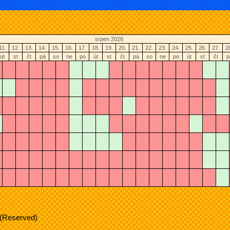
srpen 2026
11.
12.
13.
14.
15.
16.
17.
18.
19.
20.
21.
22.
23.
24.
25.
26.
27.
2
út
st
čt
pá
so
ne
po
út
st
čt
pá
so
ne
po
út
st
čt
p
 (Reserved)