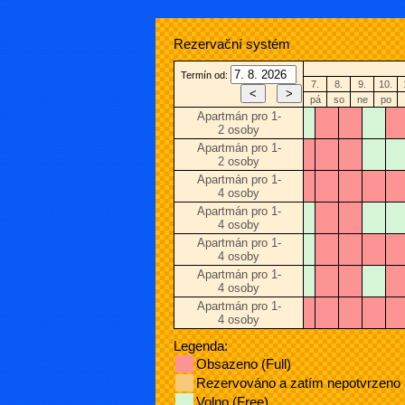
Rezervační systém
Termín od:
7.
8.
9.
10.
pá
so
ne
po
Apartmán pro 1-
2 osoby
Apartmán pro 1-
2 osoby
Apartmán pro 1-
4 osoby
Apartmán pro 1-
4 osoby
Apartmán pro 1-
4 osoby
Apartmán pro 1-
4 osoby
Apartmán pro 1-
4 osoby
Legenda:
Obsazeno (Full)
Rezervováno a zatím nepotvrzeno
Volno (Free)