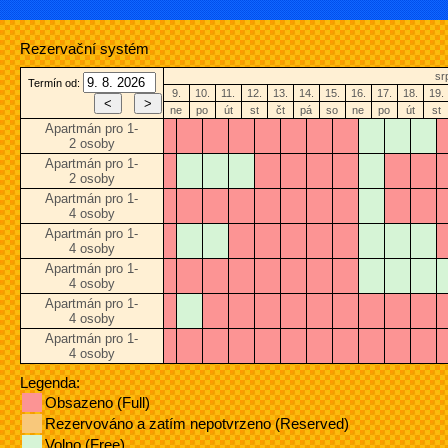
Rezervační systém
sr
Termín od:
9.
10.
11.
12.
13.
14.
15.
16.
17.
18.
19.
ne
po
út
st
čt
pá
so
ne
po
út
st
Apartmán pro 1-
2 osoby
Apartmán pro 1-
2 osoby
Apartmán pro 1-
4 osoby
Apartmán pro 1-
4 osoby
Apartmán pro 1-
4 osoby
Apartmán pro 1-
4 osoby
Apartmán pro 1-
4 osoby
Legenda:
Obsazeno (Full)
Rezervováno a zatím nepotvrzeno (Reserved)
Volno (Free)