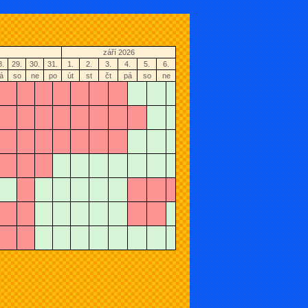
září 2026
8.
29.
30.
31.
1.
2.
3.
4.
5.
6.
á
so
ne
po
út
st
čt
pá
so
ne