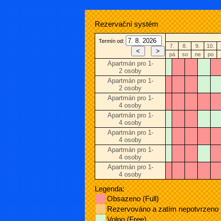
Rezervační systém
Termín od:
7.
8.
9.
10.
pá
so
ne
po
Apartmán pro 1-
2 osoby
Apartmán pro 1-
2 osoby
Apartmán pro 1-
4 osoby
Apartmán pro 1-
4 osoby
Apartmán pro 1-
4 osoby
Apartmán pro 1-
4 osoby
Apartmán pro 1-
4 osoby
Legenda:
Obsazeno (Full)
Rezervováno a zatím nepotvrzeno
Volno (Free)