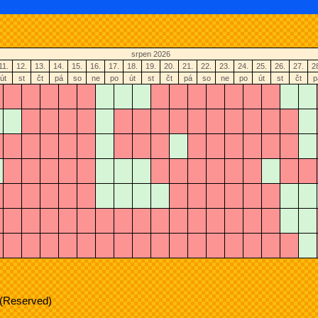
srpen 2026
11.
12.
13.
14.
15.
16.
17.
18.
19.
20.
21.
22.
23.
24.
25.
26.
27.
2
út
st
čt
pá
so
ne
po
út
st
čt
pá
so
ne
po
út
st
čt
p
 (Reserved)