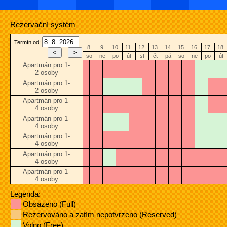
Rezervační systém
Termín od:
8.
9.
10.
11.
12.
13.
14.
15.
16.
17.
18.
so
ne
po
út
st
čt
pá
so
ne
po
út
Apartmán pro 1-
2 osoby
Apartmán pro 1-
2 osoby
Apartmán pro 1-
4 osoby
Apartmán pro 1-
4 osoby
Apartmán pro 1-
4 osoby
Apartmán pro 1-
4 osoby
Apartmán pro 1-
4 osoby
Legenda:
Obsazeno (Full)
Rezervováno a zatím nepotvrzeno (Reserved)
Volno (Free)